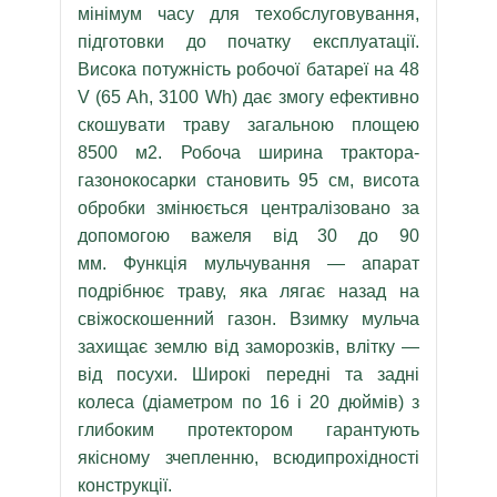
мінімум часу для техобслуговування,
підготовки до початку експлуатації.
Висока потужність робочої батареї на 48
V (65 Ah, 3100 Wh) дає змогу ефективно
скошувати траву загальною площею
8500 м2. Робоча ширина трактора-
газонокосарки становить 95 см, висота
обробки змінюється централізовано за
допомогою важеля від 30 до 90
мм. Функція мульчування — апарат
подрібнює траву, яка лягає назад на
свіжоскошенний газон. Взимку мульча
захищає землю від заморозків, влітку —
від посухи. Широкі передні та задні
колеса (діаметром по 16 і 20 дюймів) з
глибоким протектором гарантують
якісному зчепленню, всюдипрохідності
конструкції.