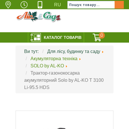
УКРАЇНА, ОДЕСА,
Пн-Пт 9:00-18:00;
097-525-05-35
RU
вул. ЛЕВІТАНА 141
Сб 10:00-17:00;
063-660-30-11
048-772-88-77
Нд - Вихідний
ГОЛОВНА
СЕРВІС
СЕРТИФІКАТИ
КОНТ
0
КАТАЛОГ ТОВАРІВ
Ви тут:
Для лісу, будинку та саду
Акумуляторна техніка
SOLO by AL-KO
Трактор-газонокосарка
акумуляторний Solo by AL-KO T 3100
Li-95.5 HDS