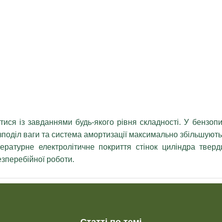
тися із завданнями будь-якого рівня складності. У бензо
озподіл ваги та система амортизації максимально збільшуют
атурне електролітичне покриття стінок циліндра тверди
езперебійної роботи.