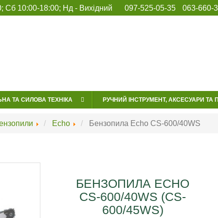
УКРАЇНА, ОДЕСА,
Пн-Пт 9:00-18:00;
097-525-05-35
; Сб 10:00-18:00; Нд
- Вихідний
097-525-05-35
063-660-3
вул. ЛЕВІТАНА 141
Сб 10:00-17:00;
063-660-30-11
048-772-88-77
Нд - Вихідний
ГОЛОВНА
С
ЬНА ТА СИЛОВА ТЕХНІКА
РУЧНИЙ ІНСТРУМЕНТ, АКСЕСУАРИ ТА 
ензопили
Echo
Бензопила Echo CS-600/40WS
БЕНЗОПИЛА ECHO
CS-600/40WS (CS-
600/45WS)