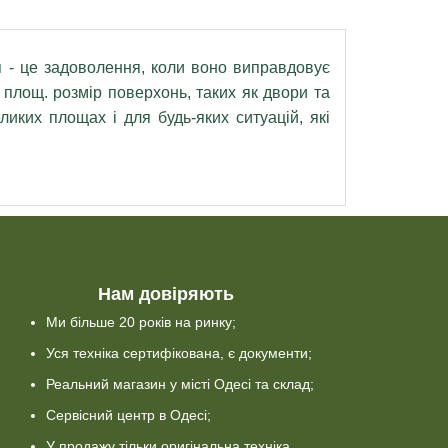
- це задоволення, коли воно виправдовує
 площ. розмір поверхонь, таких як двори та
иких площах і для будь-яких ситуацій, які
Нам довіряють
Ми більше 20 років на ринку;
Уся техніка сертифікована, є документи;
Реальний магазин у місті Одесі та склад;
Сервісний центр в Одесі;
У продажу тільки оригінальна техніка.