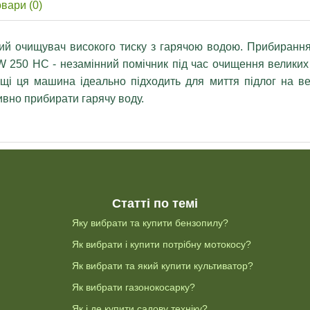
овари (0)
 очищувач високого тиску з гарячою водою. Прибирання 
W 250 HC - незамінний помічник під час очищення великих
і ця машина ідеально підходить для миття підлог на вел
вно прибирати гарячу воду.
Статті по темі
Яку вибрати та купити бензопилу?
Як вибрати і купити потрібну мотокосу?
Як вибрати та який купити культиватор?
Як вибрати газонокосарку?
Як і де купити садову техніку?