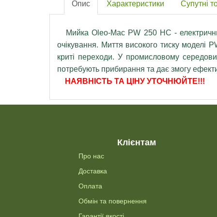
Опис
Характеристики
Супутні т
Мийка Oleo-Mac PW 250 HC - електричний
очікування. Миття високого тиску моделі P
криті переходи. У промисловому середовищ
потребують прибирання та дає змогу ефекти
НАЯВНІСТЬ ТА ЦІНУ УТОЧНЮЙТЕ!!!
Клієнтам
Про нас
Доставка
Оплата
Обмін та повернення
Гарантії якості