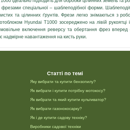
1000 ідеально підходить для обробки цілинних земель та ро
езами спеціальної – шаблеподібної форми. Шаблеподібні
инистих та цілинних ґрунтів. Фрези легко знімаються з р
мотоблоком Hyundai T1000 зосереджено на лівій рукоятці 
мовільне включення реверсу та обертання фрез вперед 
є надмірне навантаження на кисть руки.
Статті по темі
Яку вибрати та купити бензопилу?
Як вибрати і купити потрібну мотокосу?
Як вибрати та який купити культиватор?
Як вибрати газонокосарку?
Як і де купити садову техніку?
Виробники садової техніки