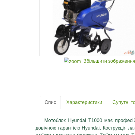
Збільшити зображенн
Опис
Характеристики
Супутні т
Мотоблок Hyundai T1000 має професійни
довічною гарантією Hyundai. Кострукція л