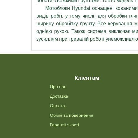
роботи з важкими ґрунтами. Тобто модель Т 
Мотоблоки Hyundai оснащені кованими фр
видів робіт, у тому числі, для обробки гл
ширину обробітку ґрунту. Все керування 
однією рукою. Також система виключає ми
зусиллям при тривалій роботі унеможливлю
Клієнтам
Про нас
Доставка
Оплата
Обмін та повернення
Гарантії якості