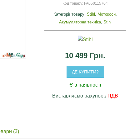
Код товару:
FA050115704
Категорії товару:
Stihl
,
Мотокоси
,
Акумуляторна техніка
,
Stihl
10 499 Грн.
я
ДЕ КУПИТИ?
Є в наявності
Виставляємо рахунок з
ПДВ
овари (3)