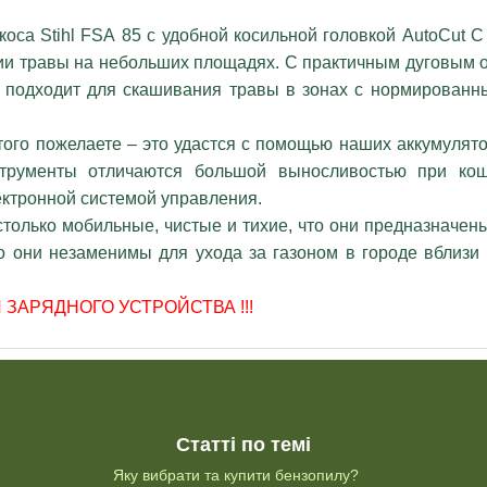
оса Stihl FSА 85 с удобной косильной головкой AutoCut C
нии травы на небольших площадях. С практичным дуговым 
о подходит для скашивания травы в зонах с нормирован
того пожелаете – это удастся с помощью наших аккумулят
струменты отличаются большой выносливостью при кош
ектронной системой управления.
олько мобильные, чистые и тихие, что они предназначены
 они незаменимы для ухода за газоном в городе вблизи б
ЗАРЯДНОГО УСТРОЙСТВА !!!
Статті по темі
Яку вибрати та купити бензопилу?