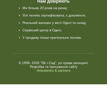
Нам довіряють
Ми більше 20 років на ринку;
Уся техніка сертифікована, є документи;
Реальний магазин у місті Одесі та склад;
Сервісний центр в Одесі;
У продажу тільки оригінальна техніка.
© 1998-
2026 "Ліс і Сад", усі права захищені.
Розробка та просування сайту
Holostenko & partners