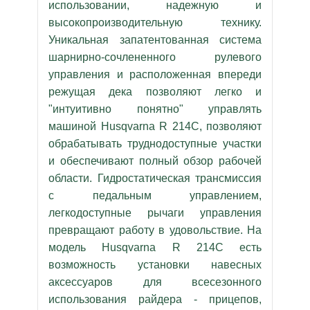
использовании, надежную и
высокопроизводительную технику.
Уникальная запатентованная система
шарнирно-сочлененного рулевого
управления и расположенная впереди
режущая дека позволяют легко и
"интуитивно понятно" управлять
машиной Husqvarna R 214C, позволяют
обрабатывать труднодоступные участки
и обеспечивают полный обзор рабочей
области. Гидростатическая трансмиссия
с педальным управлением,
легкодоступные рычаги управления
превращают работу в удовольствие. На
модель Husqvarna R 214C есть
возможность установки навесных
аксессуаров для всесезонного
использования райдера - прицепов,