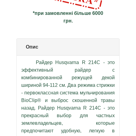
*при замовленні більше 6000
грн.
Опис
Райдер Husqvarna R 214C - это
эффективный райдер с
комбинированной режущей декой
шириной 94-112 см. Два режима стрижки
- первоклассная система мульчирования
BioClip® и выброс скошенной травы
назад. Райдер Husqvarna R 214C - это
прекрасный выбор для частных
землевладельцев, которые
предпочитают удобную, легкую в