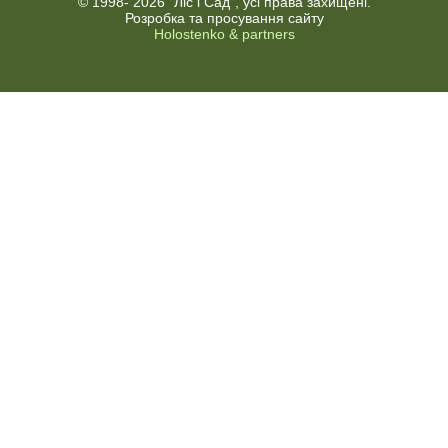
© 1998-
2026 "Ліс і Сад", усі права захищені.
Розробка та просування сайту
Holostenko & partners