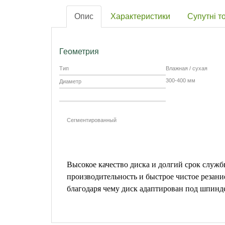
Опис
Характеристики
Супутні т
Геометрия
Тип
Влажная / сухая
300-400 мм
Диаметр
Сегментированный
Высокое качество диска и долгий срок служб
производительность и быстрое чистое резан
благодаря чему диск адаптирован под шпинде