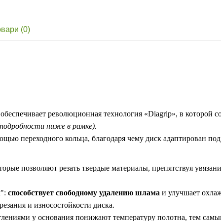
овари (0)
обеспечивает революционная технология «Diagrip», в которой с
(подробности ниже в рамке).
ощью переходного кольца, благодаря чему диск адаптирован под
орые позволяют резать твердые материалы, препятствуя увяза
м":
способствует свободному удалению шлама
и улучшает охлаж
 резания и износостойкости диска.
ениями у основания понижают температуру полотна, тем самым