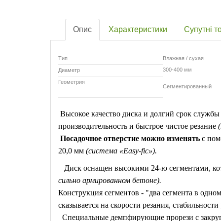
Опис
Характеристики
Супутні т
Тип
Влажная / сухая
300-400 мм
Диаметр
Геометрия
Сегментированный
Высокое качество диска и долгий срок службы 
производительность и быстрое чистое резание
Посадочное отверстие можно изменять
с пом
20,0 мм
(система «Easy-fic»).
Диск оснащен высокими 24-ю сегментами, кот
сильно армированном бетоне).
Конструкция сегментов - "два сегмента в одно
сказывается на скорости резания, стабильности
Специальные демпфирующие прорези с закругл