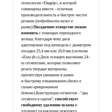
технология «Diagrip», в которой
совмещены вместе - отличная
производительность и быстрое чистое
резание
(подробности ниже в
рамке).
Посадочное отверстие можно
изменять
с помощью переходного
кольца, благодаря чему диск
адаптирован под шпиндель с диаметром
посадки 25,4 мм или 20,0 мм
(система
«Easy-fic»).
Диск оснащен высокими 24-
ю сегментами, которые позволяют
резать твердые материалы,
препятствуя увязанию в камне
и быстрому изнашиванию
(даже в
сильно армированном
бетоне).
Конструкция сегментов - "два
сегмента в одном":
способствует
свободному удалению шлама
и
улучшает охлаждение режущего