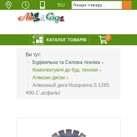
УКРАЇНА, ОДЕСА,
Пн-Пт 9:00-18:00;
097-525-05-35
RU
вул. ЛЕВІТАНА 141
Сб 10:00-17:00;
063-660-30-11
048-772-88-77
Нд - Вихідний
ГОЛОВНА
СЕРВІС
СЕРТИФІКАТИ
КОНТ
0
КАТАЛОГ ТОВАРІВ
Ви тут:
Будівельна та Силова техніка
Комплектуючі до буд. техніки
Алмазні диски
Алмазный диск Husqvarna S 1285
400-1".асфальт