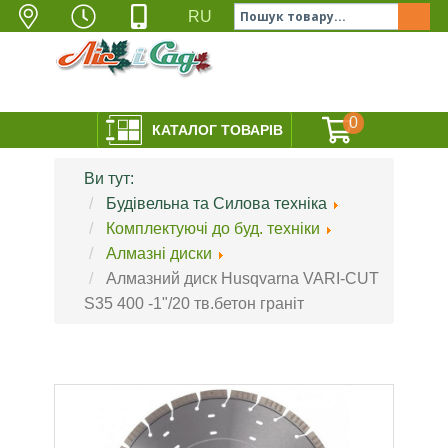
УКРАЇНА, ОДЕСА,
Пн-Пт 9:00-18:00;
097-525-05-35
RU
вул. ЛЕВІТАНА 141
Сб 10:00-17:00;
063-660-30-11
048-772-88-77
Нд - Вихідний
ГОЛОВНА
СЕРВІС
СЕРТИФІКАТИ
КОНТ
0
КАТАЛОГ ТОВАРІВ
Ви тут:
Будівельна та Силова техніка
Комплектуючі до буд. техніки
Алмазні диски
Алмазний диск Husqvarna VARI-CUT
S35 400 -1"/20 тв.бетон граніт